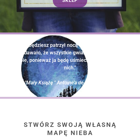
SKLEP
"Kiedy będziesz patrzył nocą w niebo, będzie ci się
wydawało, że wszystkie gwiazdy śmieją się do
ciebie, ponieważ ja będę uśmiechał się na jednej z
nich."
"Mały Książę " Antoine’a de Saint-Exupéry
STWÓRZ SWOJĄ WŁASNĄ
MAPĘ NIEBA