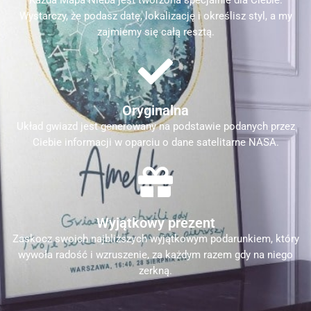
Każda Mapa Nieba jest tworzona specjalnie dla Ciebie.
Wystarczy, że podasz datę, lokalizację i określisz styl, a my
zajmiemy się całą resztą.
Oryginalna
Układ gwiazd jest generowany na podstawie podanych przez
Ciebie informacji w oparciu o dane satelitarne NASA.
Wyjątkowy prezent
Zaskocz swoich najbliższych wyjątkowym podarunkiem, który
wywoła radość i wzruszenie, za każdym razem gdy na niego
zerkną.