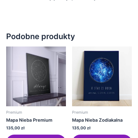
Podobne produkty
Ten
Te
produkt
pr
ma
ma
wiele
wie
wariantów.
wa
Opcje
Op
można
mo
wybrać
wy
na
na
Premium
Premium
stronie
str
Mapa Nieba Premium
Mapa Nieba Zodiakalna
produktu
pr
135,00
zł
135,00
zł