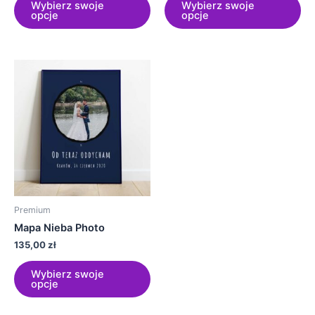
Wybierz swoje
Wybierz swoje
opcje
opcje
Ten
produkt
ma
wiele
wariantów.
Opcje
można
wybrać
na
Premium
stronie
Mapa Nieba Photo
produktu
135,00
zł
Wybierz swoje
opcje