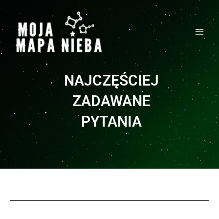
Przejdź
MAI
do
MEN
treści
NAJCZĘŚCIEJ
ZADAWANE
PYTANIA